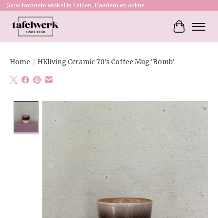
Jouw favoriete winkel in Leiden, Haarlem en online
Winkelw
Home
/
HKliving Ceramic 70's Coffee Mug 'Bomb'
Product image slideshow Items