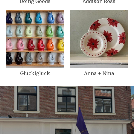
Doing Goods
Addison Ross
Gluckigluck
Anna + Nina
.