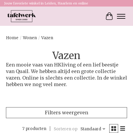
Jouw favoriete winkel in Leiden, Haarlem en online
Winkelw
Home
/
Wonen
/
Vazen
Vazen
Een mooie vaas van HKliving of een lief beestje
van Quail. We hebben altijd een grote collectie
vazen. Online is slechts een collectie. In de winkel
hebben we nog veel meer.
Filters weergeven
7 producten
Sorteren op
Standaard