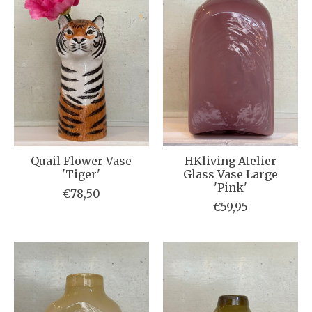
Quail Flower Vase
HKliving Atelier
'Tiger'
Glass Vase Large
'Pink'
€78,50
€59,95