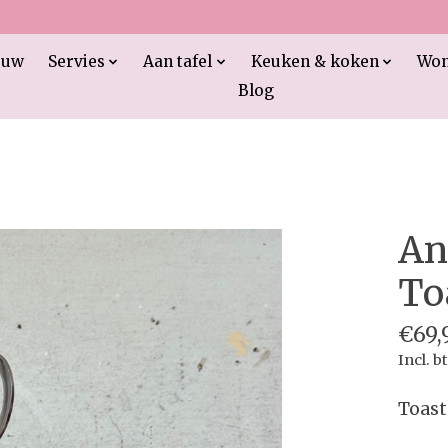
euw
Servies
Aan tafel
Keuken & koken
Wo
Blog
An
To
€69,
Incl. b
Toast