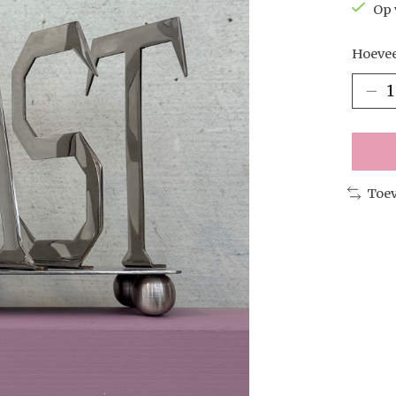
Op 
Hoevee
Toev