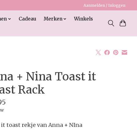
Aanmelden / Inloggen
nen
Cadeau
Merken
Winkels
na + Nina Toast it
ast Rack
95
tw
 it toast rekje van Anna + NIna