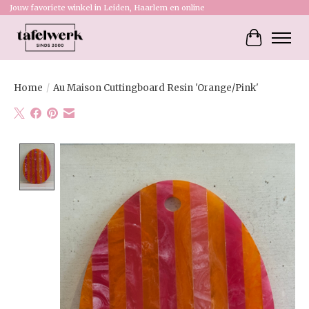
Jouw favoriete winkel in Leiden, Haarlem en online
Winkelw
Home
/
Au Maison Cuttingboard Resin 'Orange/Pink'
Product image slideshow Items