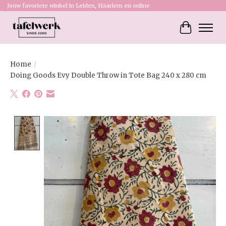
Jouw favoriete winkel in Leiden, Haarlem en online
Winkelw
Home
/
Doing Goods Evy Double Throw in Tote Bag 240 x 280 cm
Product image slideshow Items