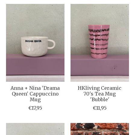
Anna + Nina 'Drama
HKliving Ceramic
Queen' Cappuccino
70's Tea Mug
Mug
'Bubble'
€17,95
€11,95