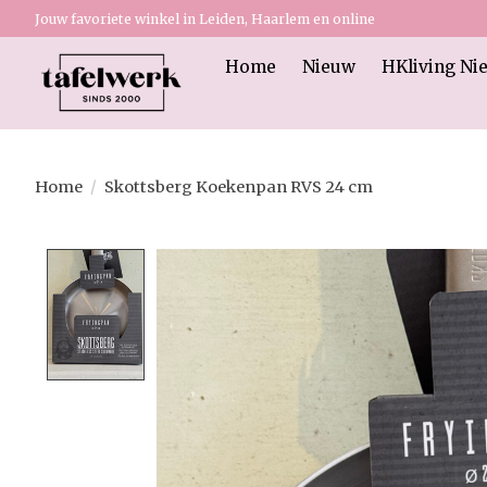
Jouw favoriete winkel in Leiden, Haarlem en online
Home
Nieuw
HKliving Ni
Home
/
Skottsberg Koekenpan RVS 24 cm
Product image slideshow Items