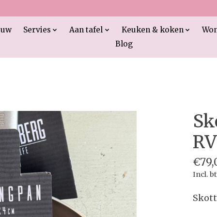
euw
Servies
Aan tafel
Keuken & koken
Wo
Blog
Sk
RV
€79,
Incl. b
Skot