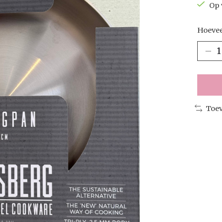
Op 
Hoevee
Toev