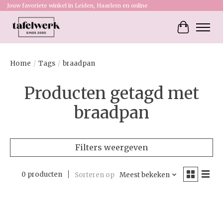
Jouw favoriete winkel in Leiden, Haarlem en online
Winkelw
Home
/
Tags
/
braadpan
Producten getagd met
braadpan
Filters weergeven
0 producten
Sorteren op
Meest bekeken