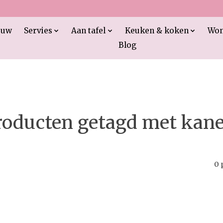
euw
Servies
Aan tafel
Keuken & koken
Wo
Blog
roducten getagd met kane
0 