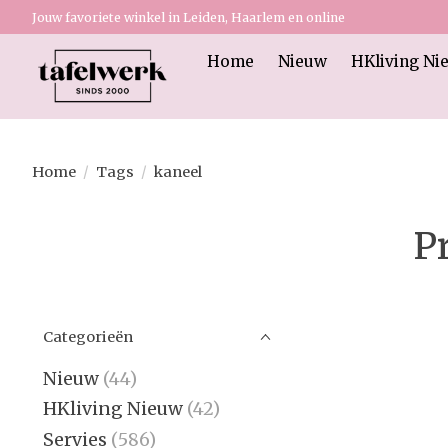
Jouw favoriete winkel in Leiden, Haarlem en online
Home
Nieuw
HKliving Ni
Home
/
Tags
/
kaneel
P
Categorieën
Nieuw
(44)
HKliving Nieuw
(42)
Servies
(586)