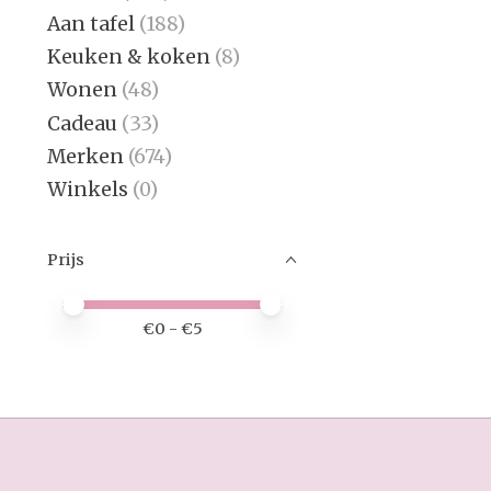
Aan tafel
(188)
Keuken & koken
(8)
Wonen
(48)
Cadeau
(33)
Merken
(674)
Winkels
(0)
Prijs
Minimale prijswaarde
Price maximum value
€
0
- €
5