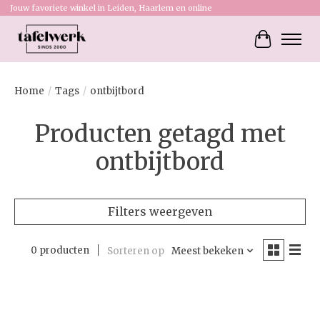
Jouw favoriete winkel in Leiden, Haarlem en online
Winkelw
Home
/
Tags
/
ontbijtbord
Producten getagd met
ontbijtbord
Filters weergeven
0 producten
Sorteren op
Meest bekeken