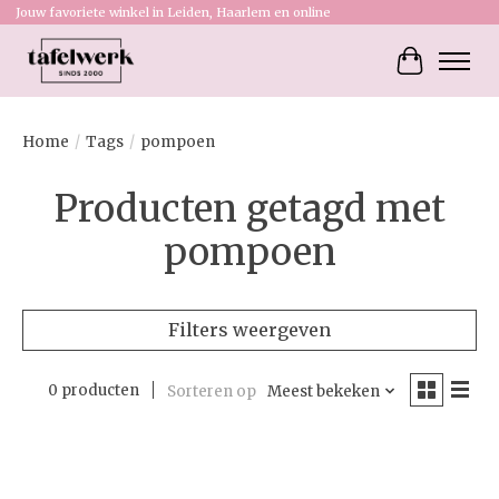
Jouw favoriete winkel in Leiden, Haarlem en online
Winkelw
Home
/
Tags
/
pompoen
Producten getagd met
pompoen
Filters weergeven
0 producten
Sorteren op
Meest bekeken