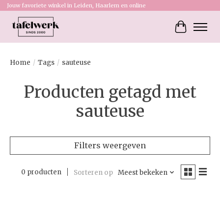
Jouw favoriete winkel in Leiden, Haarlem en online
Winkelw
Home
/
Tags
/
sauteuse
Producten getagd met
sauteuse
Filters weergeven
0 producten
Sorteren op
Meest bekeken