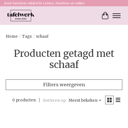
Jouw favoriete winkel in Leiden, Haarlem en online
Winkelw
Home
/
Tags
/
schaaf
Producten getagd met
schaaf
Filters weergeven
0 producten
Sorteren op
Meest bekeken