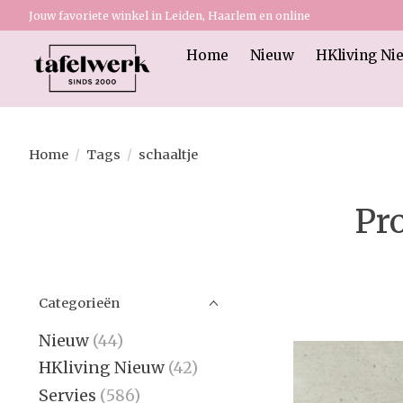
Jouw favoriete winkel in Leiden, Haarlem en online
Home
Nieuw
HKliving Ni
Home
/
Tags
/
schaaltje
Pr
Categorieën
Nieuw
(44)
HKliving Nieuw
(42)
Servies
(586)