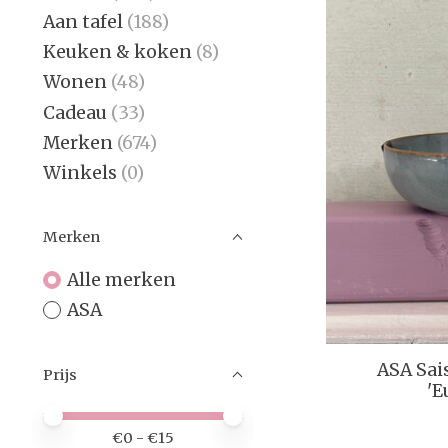
Aan tafel
(188)
Keuken & koken
(8)
Wonen
(48)
Cadeau
(33)
Merken
(674)
Winkels
(0)
Merken
Alle merken
ASA
ASA Sai
Prijs
'E
Minimale prijswaarde
Price maximum value
€
0
- €
15