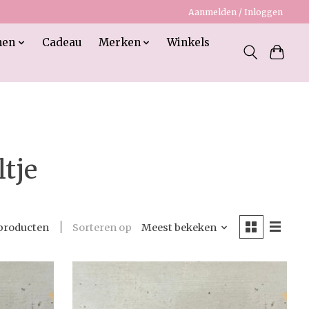
Aanmelden / Inloggen
nen
Cadeau
Merken
Winkels
tje
Sorteren op
Meest bekeken
producten