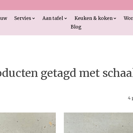
euw
Servies
Aan tafel
Keuken & koken
Wo
Blog
oducten getagd met schaal
4 