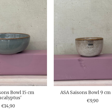
sons Bowl 15 cm
ASA Saisons Bowl 9 cm 
ucalyptus'
€9,90
€14,90