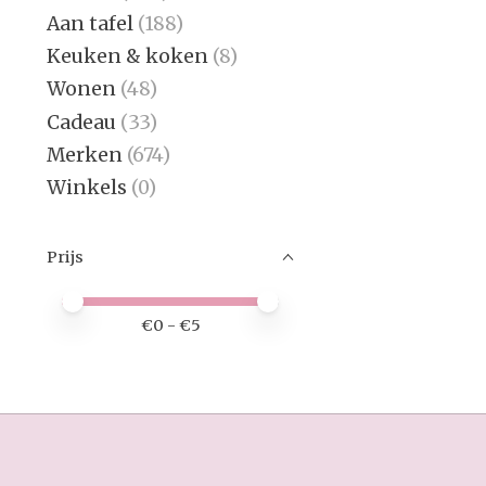
Aan tafel
(188)
Keuken & koken
(8)
Wonen
(48)
Cadeau
(33)
Merken
(674)
Winkels
(0)
Prijs
Minimale prijswaarde
Price maximum value
€
0
- €
5