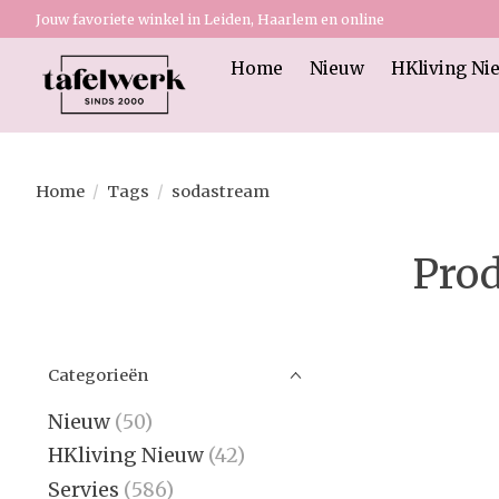
Jouw favoriete winkel in Leiden, Haarlem en online
Home
Nieuw
HKliving Ni
Home
/
Tags
/
sodastream
Prod
Categorieën
Nieuw
(50)
HKliving Nieuw
(42)
Servies
(586)