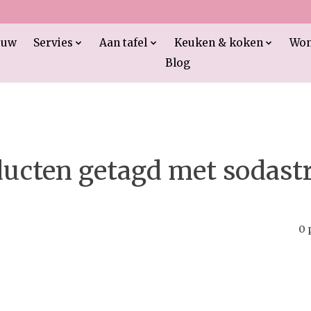
euw
Servies
Aan tafel
Keuken & koken
Wo
Blog
ucten getagd met sodas
0 