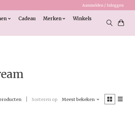
Aanmelden / Inloggen
nen
Cadeau
Merken
Winkels
tream
Sorteren op
Meest bekeken
producten