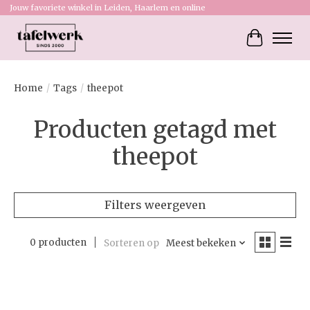
Jouw favoriete winkel in Leiden, Haarlem en online
Winkelw
Home
/
Tags
/
theepot
Producten getagd met
theepot
Filters weergeven
0 producten
Sorteren op
Meest bekeken