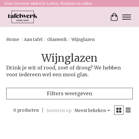
Jouw favoriete winkel in Leiden, Haarlem en online
Winkelw
Home
/
Aan tafel
/
Glaswerk
/
Wijnglazen
Wijnglazen
Drink je wit of rood, zoet of droog? We hebben
voor iedereen wel een mooi glas.
Filters weergeven
0 producten
Sorteren op
Meest bekeken