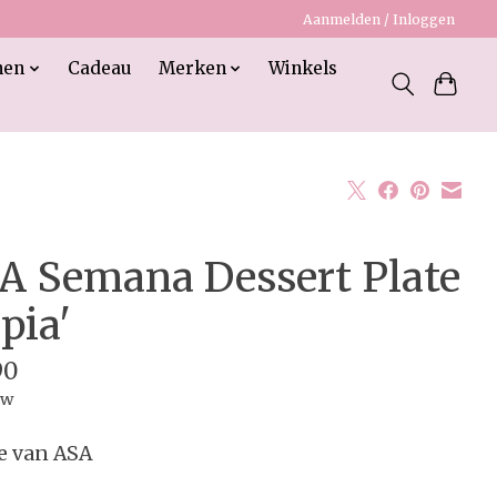
Aanmelden / Inloggen
nen
Cadeau
Merken
Winkels
A Semana Dessert Plate
pia'
90
tw
e van ASA