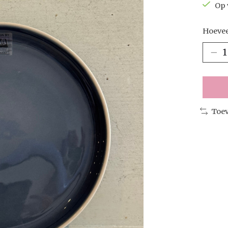
Op 
Hoevee
Toev