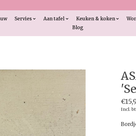
euw
Servies
Aan tafel
Keuken & koken
Wo
Blog
AS
'Se
€15,
Incl. b
Bordj