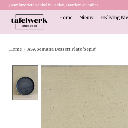
Jouw favoriete winkel in Leiden, Haarlem en online
Home
Nieuw
HKliving Ni
Home
/
ASA Semana Dessert Plate 'Sepia'
Product image slideshow Items