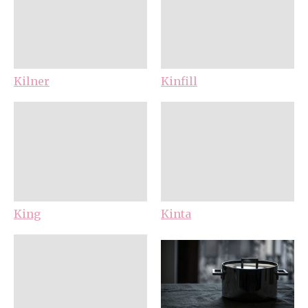
Kilner
Kinfill
King
Kinta