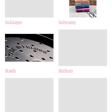
Solinger
Solwang
Staub
Stelton