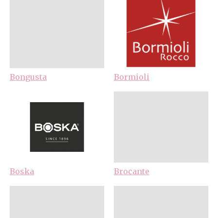
Bongusta
Bormioli
Boska
Brocante