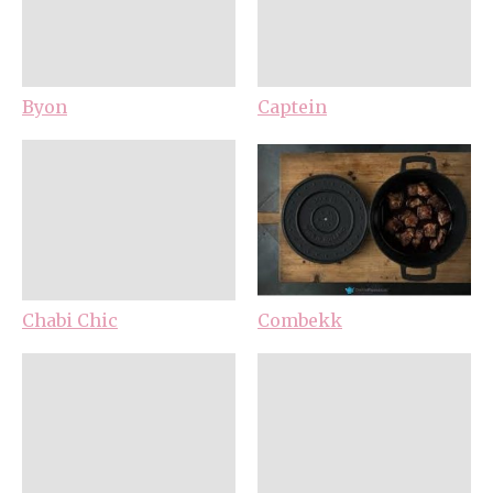
Byon
Captein
Chabi Chic
Combekk