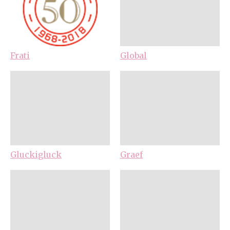
Frati
Global
Gluckigluck
Graef