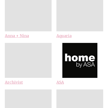
Anna + Nina
Aquaria
Archivist
ASA