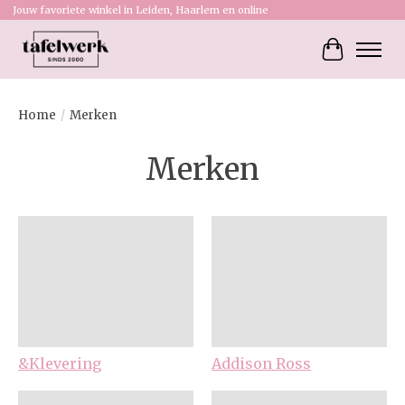
Jouw favoriete winkel in Leiden, Haarlem en online
Winkelw
Home
/
Merken
Merken
&Klevering
Addison Ross