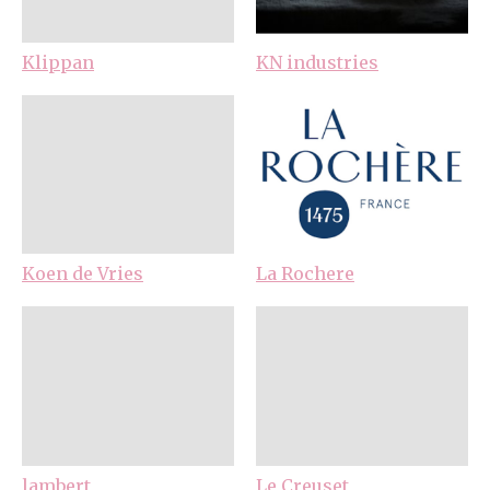
Klippan
KN industries
Koen de Vries
La Rochere
lambert
Le Creuset