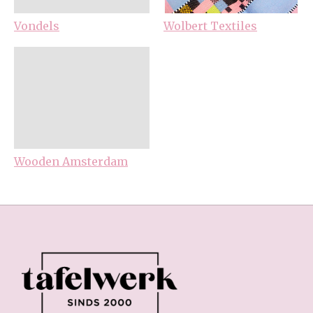
Vondels
Wolbert Textiles
Wooden Amsterdam