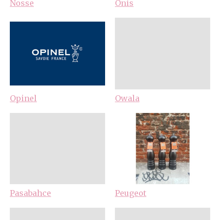
Nosse
Onis
Opinel
Owala
Pasabahce
Peugeot