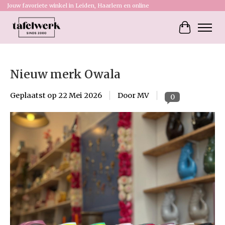
Jouw favoriete winkel in Leiden, Haarlem en online
Winkelw
Nieuw merk Owala
Geplaatst op
22 Mei 2026
Door MV
0