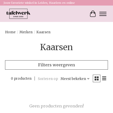
Jouw favoriete winkel in Leiden, Haarlem en online
Winkelw
Home
/
Merken
/
Kaarsen
Kaarsen
Filters weergeven
0 producten
Sorteren op
Meest bekeken
Geen producten gevonden!