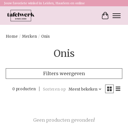
Jouw favoriete winkel in Leiden, Haarlem en online
Winkelw
Home
/
Merken
/
Onis
Onis
Filters weergeven
0 producten
Sorteren op
Meest bekeken
Geen producten gevonden!