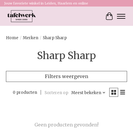
Jouw favoriete winkel in Leiden, Haarlem en online
Winkelw
Home
/
Merken
/
Sharp Sharp
Sharp Sharp
Filters weergeven
0 producten
Sorteren op
Meest bekeken
Geen producten gevonden!