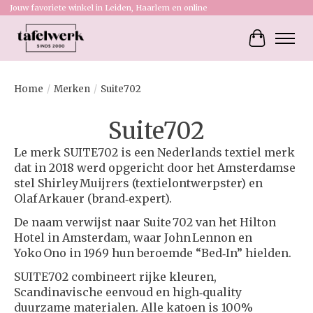
Jouw favoriete winkel in Leiden, Haarlem en online
Winkelw
Home
/
Merken
/
Suite702
Suite702
Le merk SUITE702 is een Nederlands textiel merk
dat in 2018 werd opgericht door het Amsterdamse
stel Shirley Muijrers (textielontwerpster) en
Olaf Arkauer (brand‑expert).
De naam verwijst naar Suite 702 van het Hilton
Hotel in Amsterdam, waar John Lennon en
Yoko Ono in 1969 hun beroemde “Bed‑In” hielden.
SUITE702 combineert rijke kleuren,
Scandinavische eenvoud en high‑quality
duurzame materialen. Alle katoen is 100%