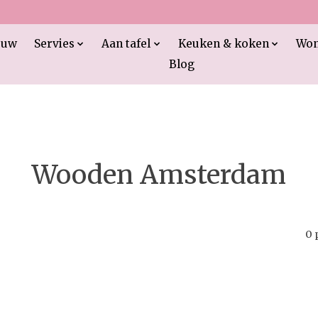
euw
Servies
Aan tafel
Keuken & koken
Wo
Blog
Wooden Amsterdam
0 