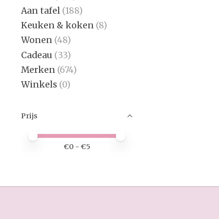
Aan tafel
(188)
Keuken & koken
(8)
Wonen
(48)
Cadeau
(33)
Merken
(674)
Winkels
(0)
Prijs
Minimale prijswaarde
Price maximum value
€
0
- €
5