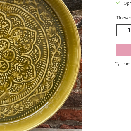
Op 
Hoevee
Toev