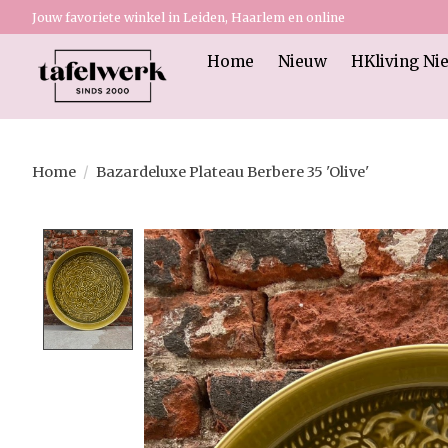
Jouw favoriete winkel in Leiden, Haarlem en online
Home
Nieuw
HKliving Ni
Home
/
Bazardeluxe Plateau Berbere 35 'Olive'
Product image slideshow Items