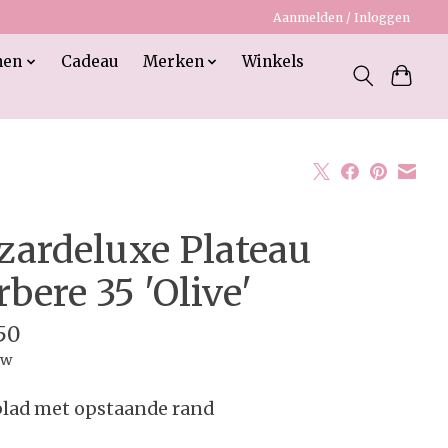
Aanmelden / Inloggen
nen
Cadeau
Merken
Winkels
zardeluxe Plateau
rbere 35 'Olive'
50
tw
lad met opstaande rand