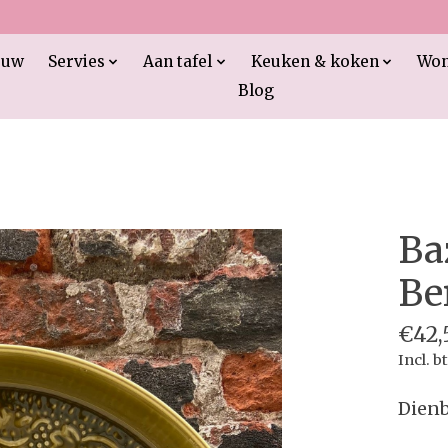
euw
Servies
Aan tafel
Keuken & koken
Wo
Blog
Ba
Be
€42,
Incl. b
Dienb