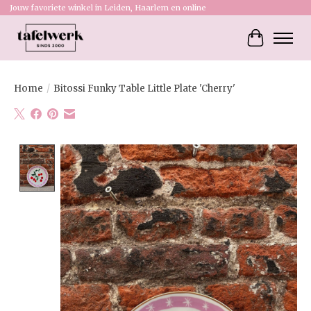
Jouw favoriete winkel in Leiden, Haarlem en online
Winkelw
Home
/
Bitossi Funky Table Little Plate 'Cherry'
Product image slideshow Items