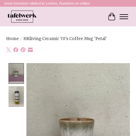
Jouw favoriete winkel in Leiden, Haarlem en online
Winkelw
Home
/
HKliving Ceramic 70's Coffee Mug 'Petal'
Product image slideshow Items