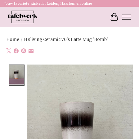
Jouw favoriete winkel in Leiden, Haarlem en online
Winkelw
Home
/
HKliving Ceramic 70's Latte Mug 'Bomb'
Product image slideshow Items