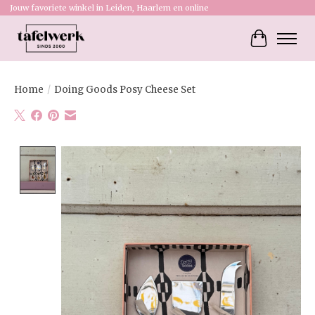
Jouw favoriete winkel in Leiden, Haarlem en online
Winkelw
Home
/
Doing Goods Posy Cheese Set
Product image slideshow Items