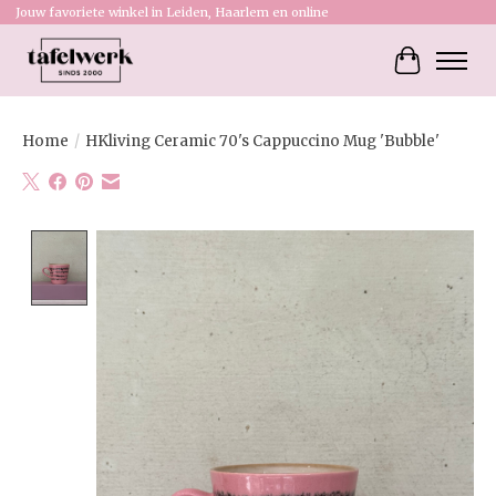
Jouw favoriete winkel in Leiden, Haarlem en online
Winkelw
Home
/
HKliving Ceramic 70's Cappuccino Mug 'Bubble'
Product image slideshow Items