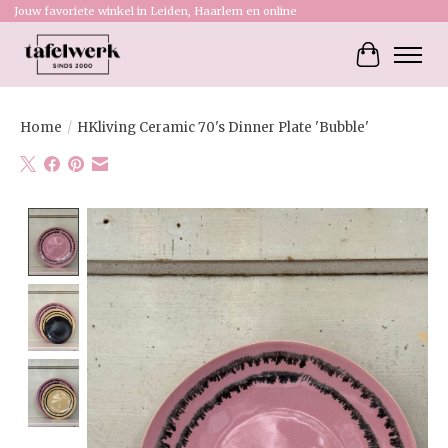
Jouw favoriete winkel in Leiden, Haarlem en online
Winkelw
Home
/
HKliving Ceramic 70's Dinner Plate 'Bubble'
Product image slideshow Items