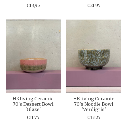
€13,95
€21,95
HKliving Ceramic
HKliving Ceramic
70's Dessert Bowl
70's Noodle Bowl
'Glaze'
'Verdigris'
€11,75
€13,25