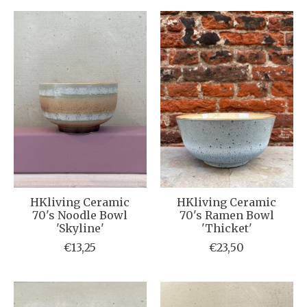
HKliving Ceramic
HKliving Ceramic
70's Noodle Bowl
70's Ramen Bowl
'Skyline'
'Thicket'
€13,25
€23,50