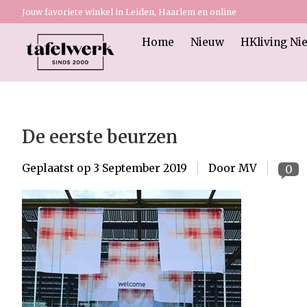
Jouw favoriete winkel in Leiden, Haarlem en online
Home
Nieuw
HKliving Ni
De eerste beurzen
Geplaatst op
3 September 2019
Door MV
0