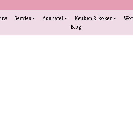
euw
Servies
Aan tafel
Keuken & koken
Wo
Blog