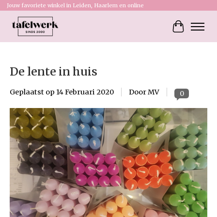
Jouw favoriete winkel in Leiden, Haarlem en online
Winkelw
De lente in huis
Geplaatst op
14 Februari 2020
Door MV
0